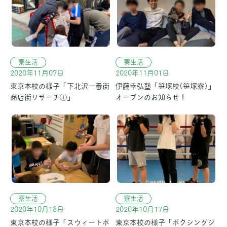
寮生活
寮生活
2020年11月07日
2020年11月01日
東京本校の様子「下北沢一番街
伊藤幸弘塾「笹塚校(笹塚寮)」
商店街リサーチ①」
オープンのお知らせ！
寮生活
寮生活
2020年10月18日
2020年10月17日
東京本校の様子「スウィートポ
東京本校の様子「ボクシングジ