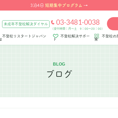
短期集中プログラム
3泊4日
→
03-3481-0038
未成年不登校解決ダイヤル
（受付時間：月～土 9：00～20：00）
不登校リスタートジャパン
不登校解決サポー
不登校の
は
ト
策
BLOG
ブログ