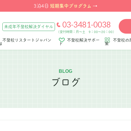
短期集中プログラム
3泊4日
→
03-3481-0038
未成年不登校解決ダイヤル
（受付時間：月～土 9：00～20：00）
不登校リスタートジャパン
不登校解決サポー
不登校の
は
ト
策
BLOG
ブログ