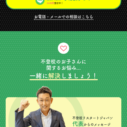
24時間
受付中！
お電話・メールでの相談はこちら
不登校のお子さんに
関するお悩み...
一緒に
解決
しましょう！
不登校リスタートジャパン
代表
からのメッセージ