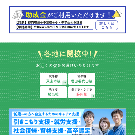
各地に開校中!
お近くの寮をお選びいただけます
男子寮
男子寮
東京本校
世田谷代田校
男子寮
男子寮・女子寮
横浜校
静岡校