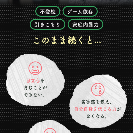
不登校
ゲーム依存
引きこもり
家庭内暴力
このまま続くと...
自立心
を
育むことが
できない。
劣等感を覚え、
自分自身を信じる力
が
なくなる。