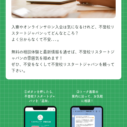
入寮やオンラインサロン入会は気になるけれど、不登校リ
スタートジャパンってどんなところ？
よく分からなくて不安...。
無料の相談体験と最新情報を通せば、不登校リスタートジ
ャパンの雰囲気を掴めます！
ぜひ、不安をなくして不登校リスタートジャパンを頼って
下さい。
①ボタンを押したら、
②トーク画面の
不登校リスタートジャ
案内に沿って、
お気軽
パンを「追加」
に相談！