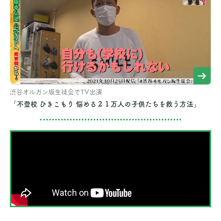
渋谷オルガン坂生徒会でTV出演
「不登校 ひきこもり 悩める２１万人の子供たちを救う方法」