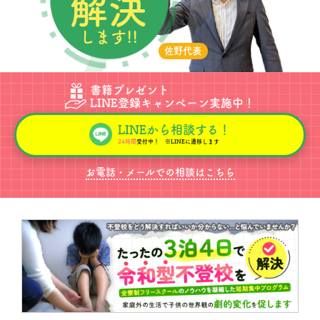
解決
します!!
佐野代表
書籍プレゼント
LINE登録キャンペーン実施中！
LINEから相談する！
24時間
受付中！ ※LINEに遷移します
お電話・メールでの相談はこちら