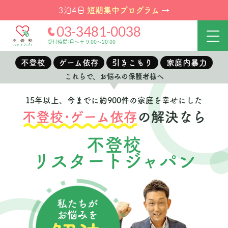
短期集中プログラム
3泊4日
→
03-3481-0038
受付時間:月～土 9:00～20:00
不登校
ゲーム依存
引きこもり
家庭内暴力
これらで、お悩みの保護者様へ
15年以上、今までに約900件の家庭を幸せにした
不登校･ゲーム依存
の解決なら
不登校
リスタートジャパン
私たちが
お悩みを