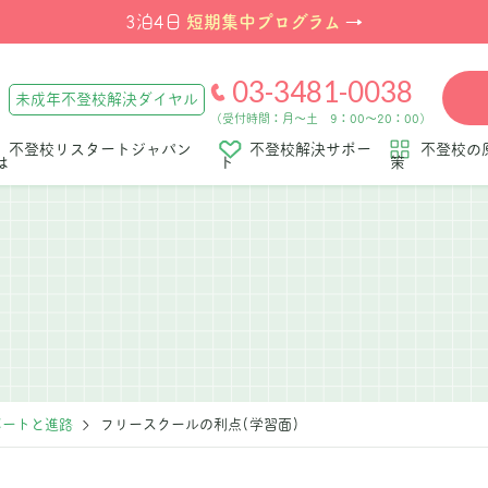
短期集中プログラム
3泊4日
→
03-3481-0038
未成年不登校解決ダイヤル
（受付時間：月～土 9：00～20：00）
不登校リスタートジャパン
不登校解決サポー
不登校の
は
ト
策
ポートと進路
フリースクールの利点(学習面)