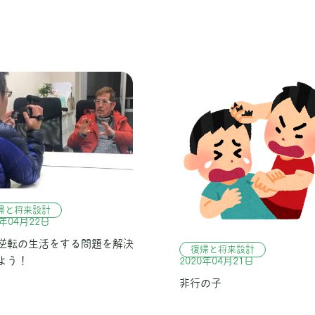
帰と将来設計
0年04月22日
逆転の生活をする問題を解決
復帰と将来設計
よう！
2020年04月21日
非行の子