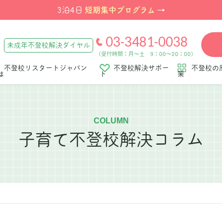
短期集中プログラム
3泊4日
→
03-3481-0038
未成年不登校解決ダイヤル
（受付時間：月～土 9：00～20：00）
不登校リスタートジャパン
不登校解決サポー
不登校の
は
ト
策
COLUMN
子育て不登校解決コラム