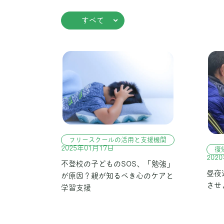
すべて
フリースクールの活用と支援機関
2025年01月17日
復
202
不登校の子どものSOS、「勉強」
昼夜
が原因？親が知るべき心のケアと
させ
学習支援