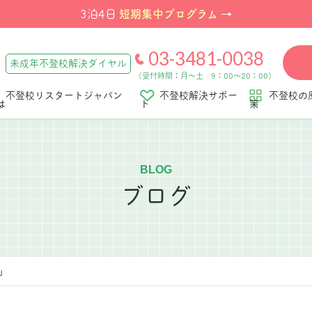
短期集中プログラム
3泊4日
→
03-3481-0038
未成年不登校解決ダイヤル
（受付時間：月～土 9：00～20：00）
不登校リスタートジャパン
不登校解決サポー
不登校の
は
ト
策
BLOG
ブログ
」