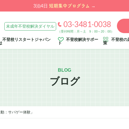
短期集中プログラム
3泊4日
→
03-3481-0038
未成年不登校解決ダイヤル
（受付時間：月～土 9：00～20：00）
不登校リスタートジャパン
不登校解決サポー
不登校の
は
ト
策
BLOG
ブログ
活動：サバゲー体験」