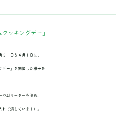
みクッキングデー」
月３１日＆４月１日に、
グデー」を開催した様子を
ーや副リーダーを決め、
入れて消しています）。