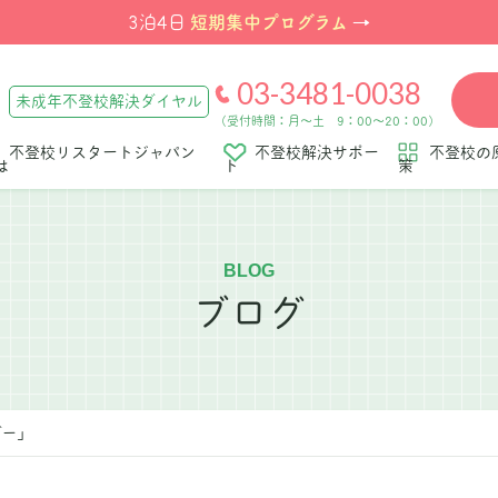
短期集中プログラム
3泊4日
→
03-3481-0038
未成年不登校解決ダイヤル
（受付時間：月～土 9：00～20：00）
不登校リスタートジャパン
不登校解決サポー
不登校の
は
ト
策
BLOG
ブログ
デー」