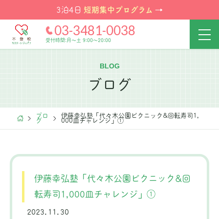
短期集中プログラム
3泊4日
→
03-3481-0038
受付時間:月～土 9:00～20:00
BLOG
ブログ
ブロ
伊藤幸弘塾「代々木公園ピクニック&回転寿司1,
グ
000皿チャレンジ」①
伊藤幸弘塾「代々木公園ピクニック&回
転寿司1,000皿チャレンジ」①
2023.11.30