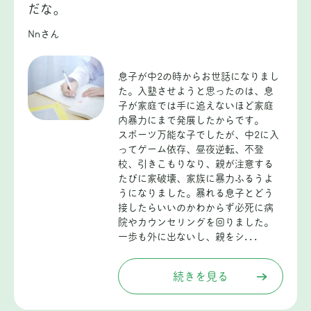
だな。
Nnさん
息子が中2の時からお世話になりまし
た。入塾させようと思ったのは、息
子が家庭では手に追えないほど家庭
内暴力にまで発展したからです。
スポーツ万能な子でしたが、中2に入
ってゲーム依存、昼夜逆転、不登
校、引きこもりなり、親が注意する
たびに家破壊、家族に暴力ふるうよ
うになりました。暴れる息子とどう
接したらいいのかわからず必死に病
院やカウンセリングを回りました。
一歩も外に出ないし、親をシ...
続きを見る