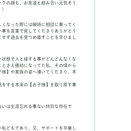
ークの顔も、お友達と絡み合い元気そう
！）
しくなった際には瞬時に相談に乗ってく
い事を言葉で発してくださりありがとう
にせず過去を見つめ直すことを学びまし
い状態で人と接する事がどんどんなくな
ことさえ億劫になってた私、その頃から
子様】や家族の姿へ導いてくださり、本
話をする本来の【お子様】を取り戻す事
会いは生涯忘れる事ない特別な存在で
。
い私どもであり、又、サポートを卒業し