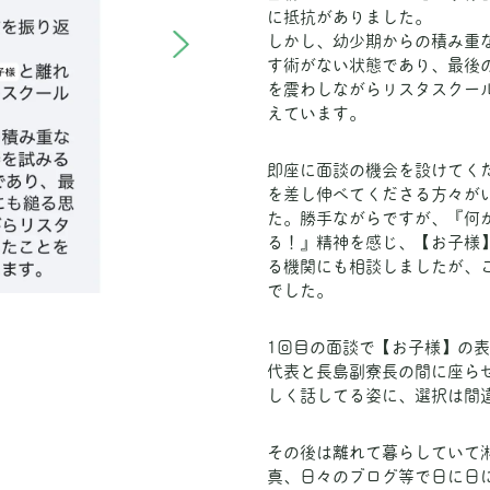
に抵抗がありました。
しかし、幼少期からの積み重
す術がない状態であり、最後
を震わしながらリスタスクー
えています。
即座に面談の機会を設けてく
を差し伸べてくださる方々が
た。勝手ながらですが、『何
る！』精神を感じ、【お子様
る機関にも相談しましたが、
でした。
1回目の面談で【お子様】の
代表と長島副寮長の間に座ら
しく話してる姿に、選択は間
その後は離れて暮らしていて
真、日々のブログ等で日に日