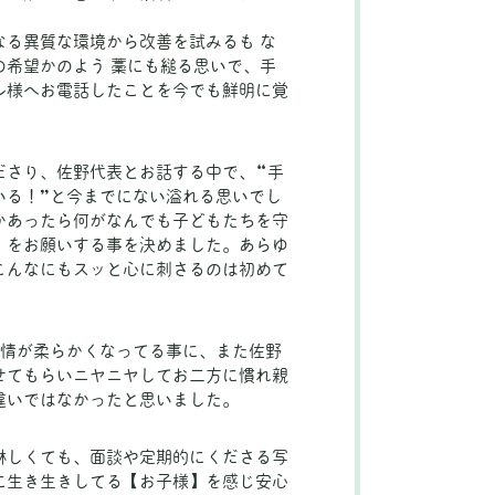
なる異質な環境から改善を試みるも な
の希望かのよう 藁にも縋る思いで、手
ル様へお電話したことを今でも鮮明に覚
ださり、佐野代表とお話する中で、“手
いる！”と今までにない溢れる思いでし
かあったら何がなんでも子どもたちを守
】をお願いする事を決めました。あらゆ
こんなにもスッと心に刺さるのは初めて
表情が柔らかくなってる事に、また佐野
せてもらいニヤニヤしてお二方に慣れ親
違いではなかったと思いました。
淋しくても、面談や定期的にくださる写
に生き生きしてる【お子様】を感じ安心