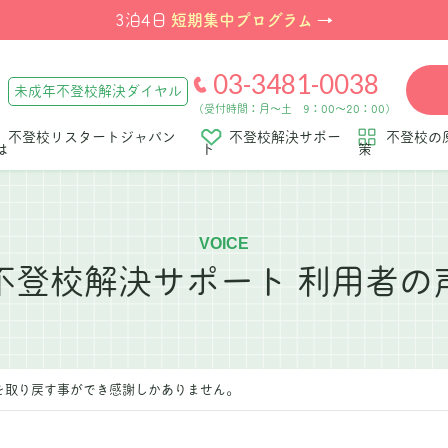
短期集中プログラム
3泊4日
→
03-3481-0038
未成年不登校解決ダイヤル
（受付時間：月～土 9：00～20：00）
不登校リスタートジャパン
不登校解決サポー
不登校の
は
ト
策
VOICE
不登校解決サポート
利用者の
を取り戻す事ができ感謝しかありません。