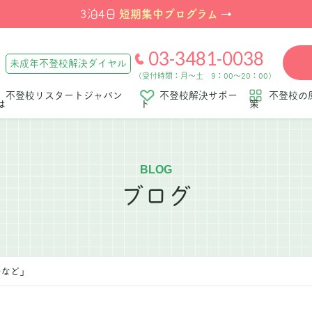
短期集中プログラム
3泊4日
→
03-3481-0038
未成年不登校解決ダイヤル
（受付時間：月～土 9：00～20：00）
不登校リスタートジャパン
不登校解決サポー
不登校の
は
ト
策
BLOG
ブログ
ーなど」