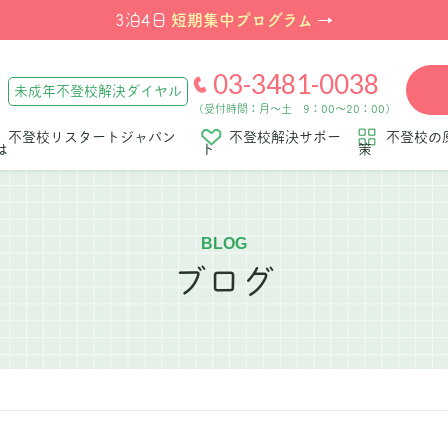
短期集中プログラム
3泊4日
→
03-3481-0038
未成年不登校解決ダイヤル
（受付時間：月～土 9：00～20：00）
不登校リスタートジャパン
不登校解決サポー
不登校の
は
ト
策
BLOG
ブログ