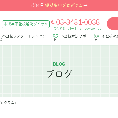
短期集中プログラム
3泊4日
→
03-3481-0038
未成年不登校解決ダイヤル
（受付時間：月～土 9：00～20：00）
不登校リスタートジャパン
不登校解決サポー
不登校の
は
ト
策
BLOG
ブログ
プログラム」