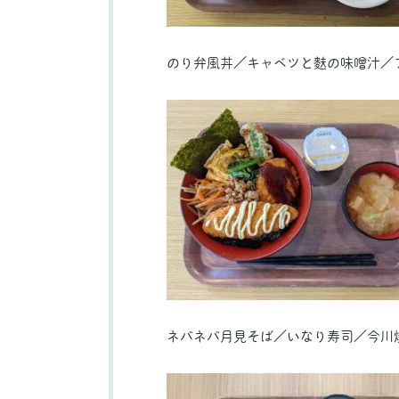
のり弁風丼／キャベツと麩の味噌汁／
ネバネバ月見そば／いなり寿司／今川