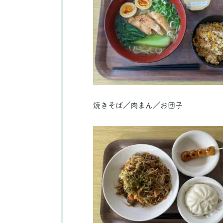
焼きそば／肉まん／お団子