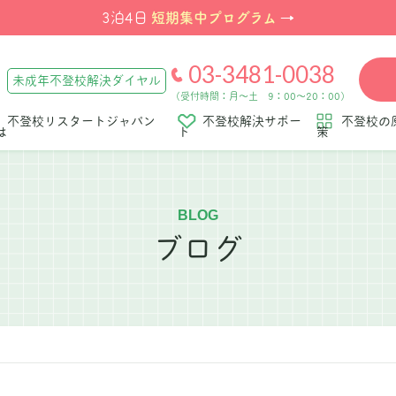
短期集中プログラム
3泊4日
→
03-3481-0038
未成年不登校解決ダイヤル
（受付時間：月～土 9：00～20：00）
不登校リスタートジャパン
不登校解決サポー
不登校の
は
ト
策
BLOG
ブログ