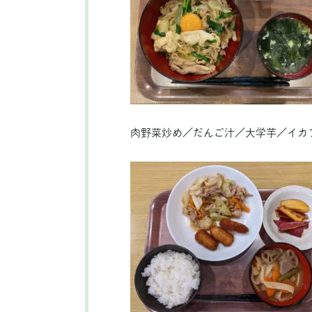
肉野菜炒め／だんご汁／大学芋／イカ