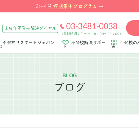
短期集中プログラム
3泊4日
→
03-3481-0038
未成年不登校解決ダイヤル
（受付時間：月～土 9：00～20：00）
不登校リスタートジャパン
不登校解決サポー
不登校の
は
ト
策
BLOG
ブログ