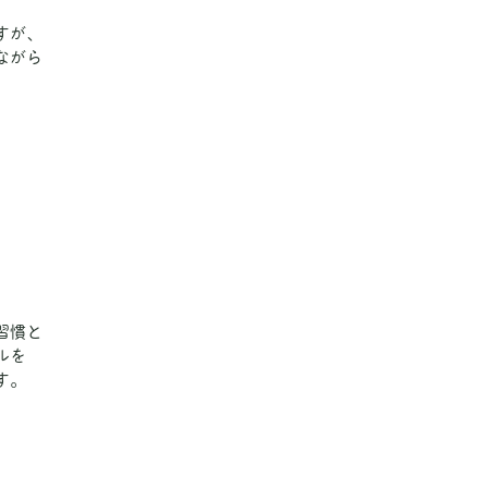
すが、
ながら
。
習慣と
ルを
す。