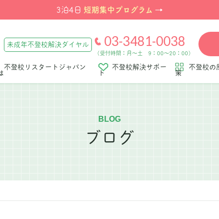
短期集中プログラム
3泊4日
→
03-3481-0038
未成年不登校解決ダイヤル
（受付時間：月～土 9：00～20：00）
不登校リスタートジャパン
不登校解決サポー
不登校の
は
ト
策
BLOG
ブログ