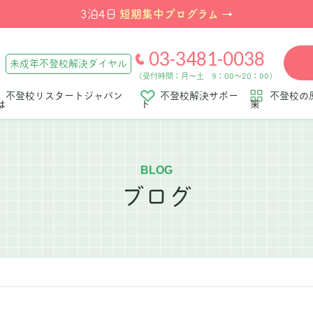
短期集中プログラム
3泊4日
→
03-3481-0038
未成年不登校解決ダイヤル
（受付時間：月～土 9：00～20：00）
不登校リスタートジャパン
不登校解決サポー
不登校の
は
ト
策
BLOG
ブログ