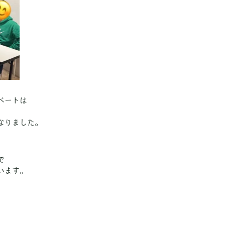
ベートは
、
なりました。
で
います。