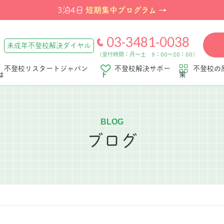
短期集中プログラム
3泊4日
→
03-3481-0038
未成年不登校解決ダイヤル
（受付時間：月～土 9：00～20：00）
不登校リスタートジャパン
不登校解決サポー
不登校の
は
ト
策
BLOG
ブログ
」