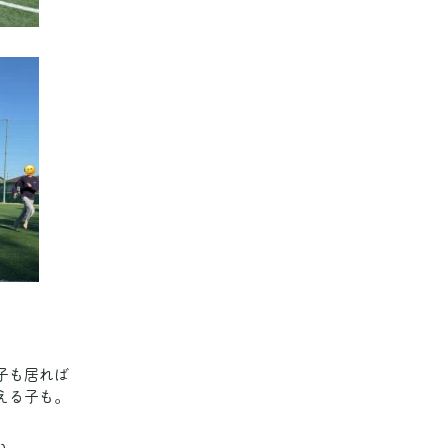
子も居れば
える子も。