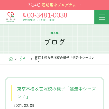
短期集中プログラム
3泊4日
→
03-3481-0038
受付時間:月～土 9:00～20:00
BLOG
ブログ
ブロ
東京本校＆笹塚校の様子「逃走中シーズン
グ
２」
東京本校＆笹塚校の様子「逃走中シーズ
ン２」
2021.02.09