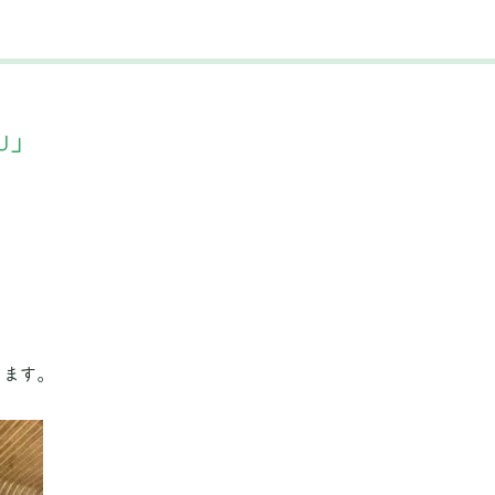
山」
きます。