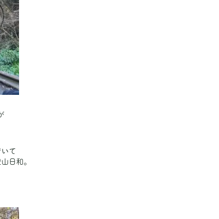
が
でいて
登山日和。
。