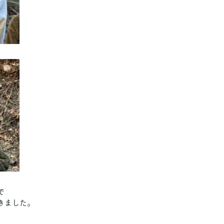
で
きました。