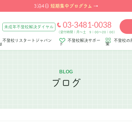
短期集中プログラム
3泊4日
→
03-3481-0038
未成年不登校解決ダイヤル
（受付時間：月～土 9：00～20：00）
不登校リスタートジャパン
不登校解決サポー
不登校の
は
ト
策
BLOG
ブログ