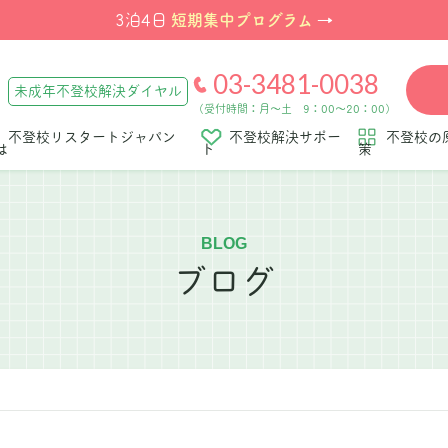
短期集中プログラム
3泊4日
→
03-3481-0038
未成年不登校解決ダイヤル
（受付時間：月～土 9：00～20：00）
不登校リスタートジャパン
不登校解決サポー
不登校の
は
ト
策
BLOG
ブログ