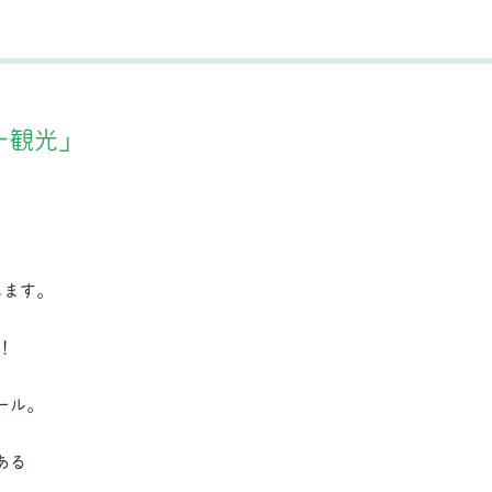
ー観光」
します。
！
ール。
ある