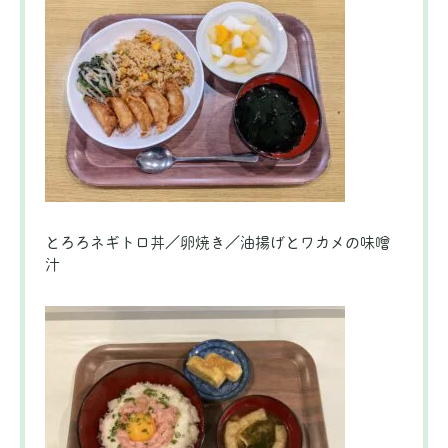
とろろネギトロ丼／卵焼き／油揚げとワカメの味噌
汁