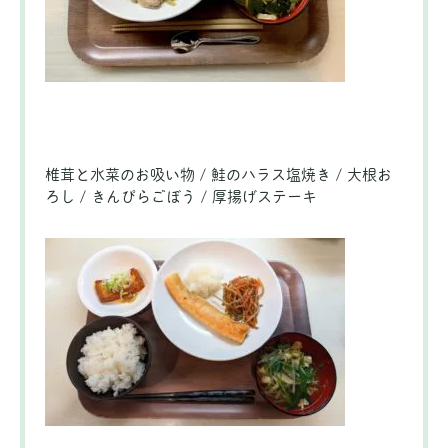
椎茸と水菜のお吸い物 / 鮭のハラス塩焼き / 大根お
ろし / きんぴらごぼう / 厚揚げステーキ