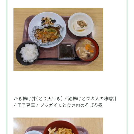
かき揚げ丼(とり天付き) / 油揚げとワカメの味噌汁
/ 玉子豆腐 / ジャガイモとひき肉のそぼろ煮