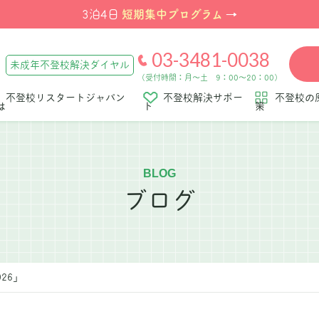
短期集中プログラム
3泊4日
→
03-3481-0038
未成年不登校解決ダイヤル
（受付時間：月～土 9：00～20：00）
不登校リスタートジャパン
不登校解決サポー
不登校の
は
ト
策
BLOG
ブログ
026」