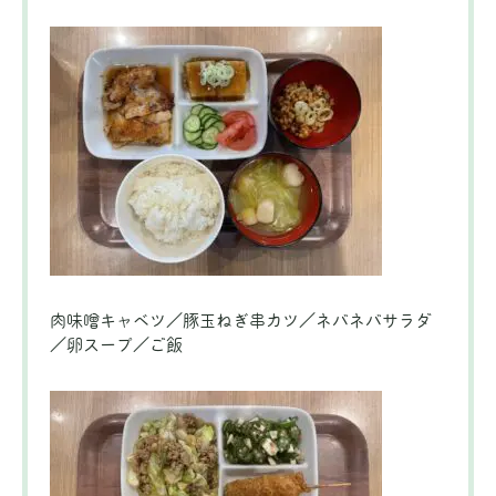
肉味噌キャベツ／豚玉ねぎ串カツ／ネバネバサラダ
／卵スープ／ご飯