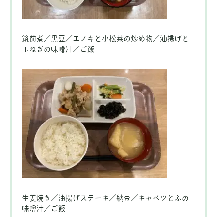
筑前煮／黒豆／エノキと小松菜の炒め物／油揚げと
玉ねぎの味噌汁／ご飯
生姜焼き／油揚げステーキ／納豆／キャベツとふの
味噌汁／ご飯