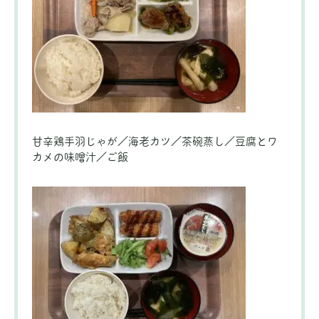
甘辛鶏手羽じゃが／海老カツ／茶碗蒸し／豆腐とワ
カメの味噌汁／ご飯