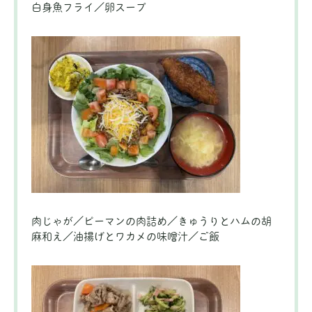
白身魚フライ／卵スープ
肉じゃが／ピーマンの肉詰め／きゅうりとハムの胡
麻和え／油揚げとワカメの味噌汁／ご飯