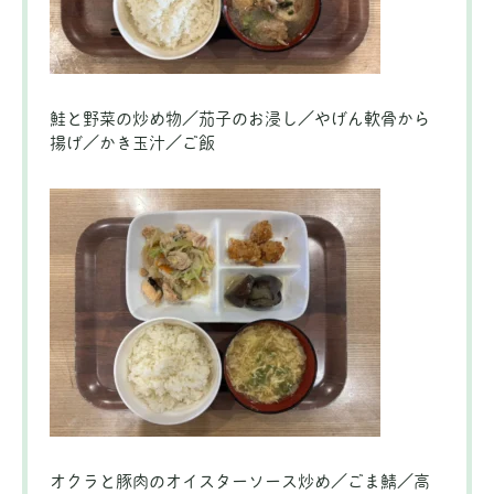
鮭と野菜の炒め物／茄子のお浸し／やげん軟骨から
揚げ／かき玉汁／ご飯
オクラと豚肉のオイスターソース炒め／ごま鯖／高