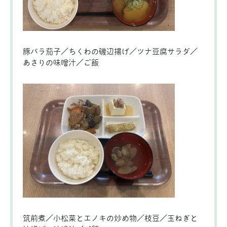
豚バラ茄子／ちくわの磯辺揚げ／ツナ豆腐サラダ／
あさりの味噌汁／ご飯
筑前煮／小松菜とエノキの炒め物／枝豆／玉ねぎと