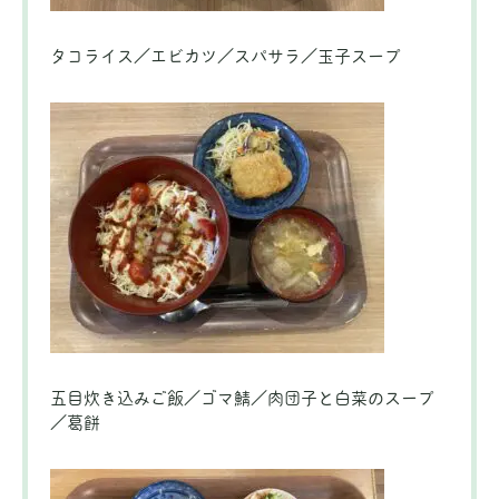
タコライス／エビカツ／スパサラ／玉子スープ
五目炊き込みご飯／ゴマ鯖／肉団子と白菜のスープ
／葛餅