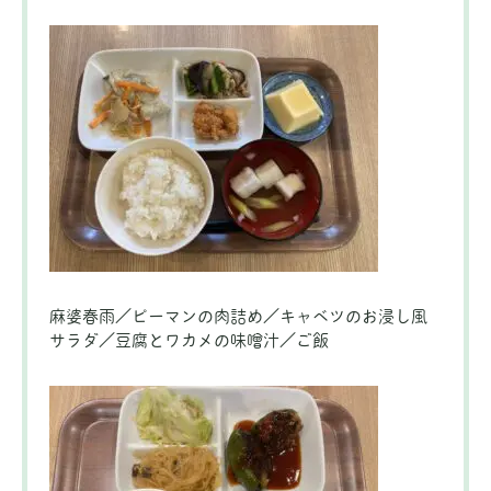
麻婆春雨／ピーマンの肉詰め／キャベツのお浸し風
サラダ／豆腐とワカメの味噌汁／ご飯