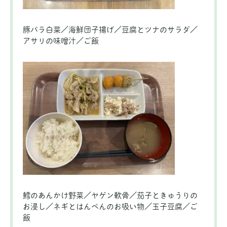
豚バラ白菜／海鮮団子揚げ／豆腐とツナのサラダ／
アサリの味噌汁／ご飯
鱈のあんかけ野菜／ヤゲン軟骨／茄子ときゅうりの
お浸し／ネギとはんぺんのお吸い物／玉子豆腐／ご
飯