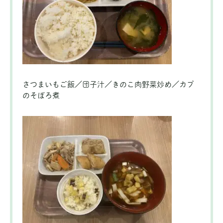
さつまいもご飯／団子汁／きのこ肉野菜炒め／カブ
のそぼろ煮