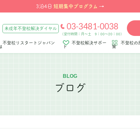
短期集中プログラム
3泊4日
→
03-3481-0038
未成年不登校解決ダイヤル
（受付時間：月～土 9：00～20：00）
不登校リスタートジャパン
不登校解決サポー
不登校の
は
ト
策
BLOG
ブログ