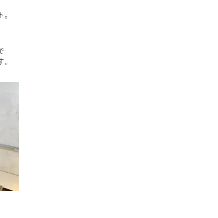
ト。
で
す。