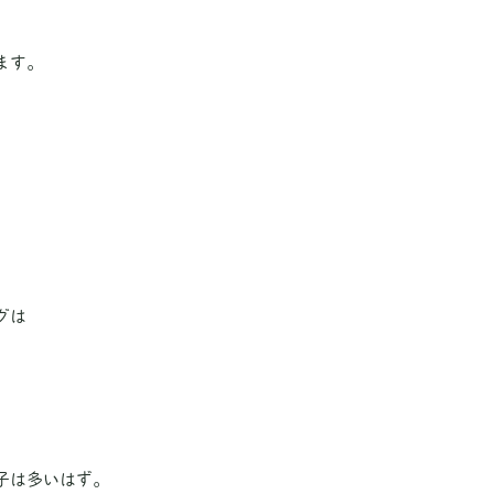
ます。
グは
。
。
子は多いはず。