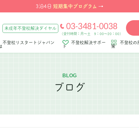
短期集中プログラム
3泊4日
→
03-3481-0038
未成年不登校解決ダイヤル
（受付時間：月～土 9：00～20：00）
不登校リスタートジャパン
不登校解決サポー
不登校の
は
ト
策
BLOG
ブログ