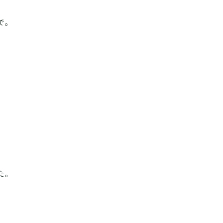
で。
、
。
た。