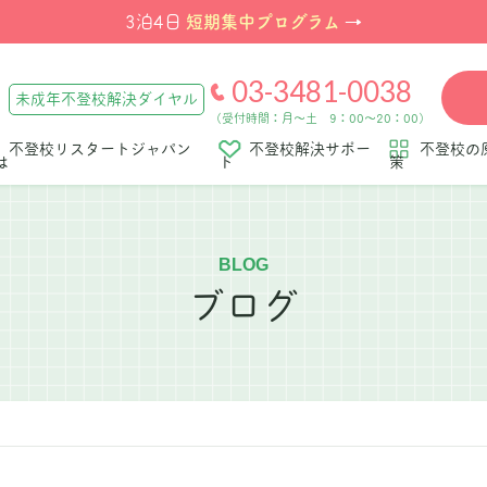
短期集中プログラム
3泊4日
→
03-3481-0038
未成年不登校解決ダイヤル
（受付時間：月～土 9：00～20：00）
不登校リスタートジャパン
不登校解決サポー
不登校の
は
ト
策
BLOG
ブログ