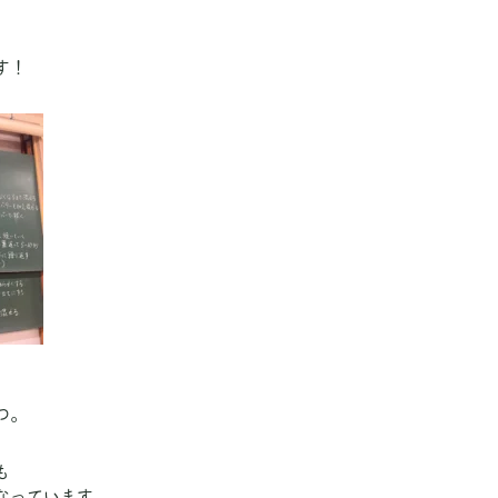
す！
つ。
も
なっています。