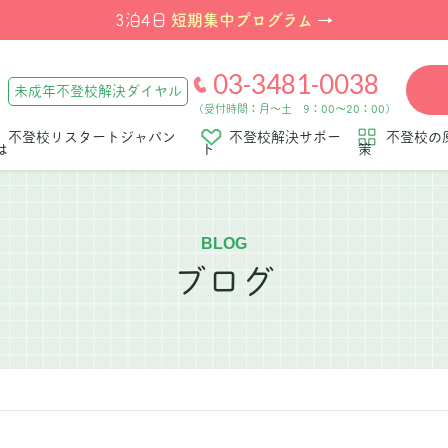
短期集中プログラム
3泊4日
→
03-3481-0038
未成年不登校解決ダイヤル
（受付時間：月～土 9：00～20：00）
不登校リスタートジャパン
不登校解決サポー
不登校の
は
ト
策
BLOG
ブログ
」