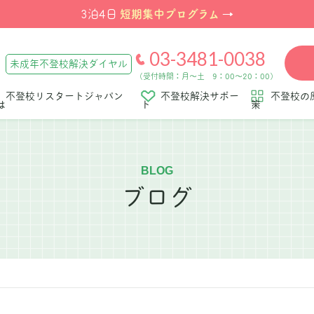
短期集中プログラム
3泊4日
→
03-3481-0038
未成年不登校解決ダイヤル
（受付時間：月～土 9：00～20：00）
不登校リスタートジャパン
不登校解決サポー
不登校の
は
ト
策
BLOG
ブログ
」