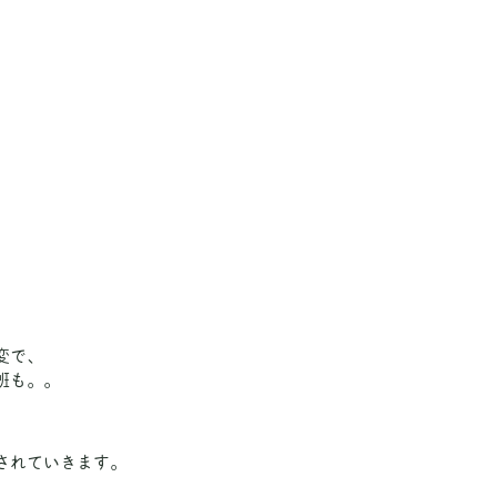
変で、
班も。。
されていきます。